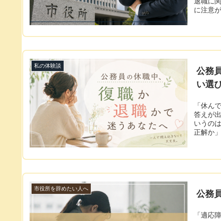
退職に
に注意が.
私の体験談
公務
い選
「休ん
答えが出
いうの
正解か」を
市役所を辞めたい人へ
公務
「適応