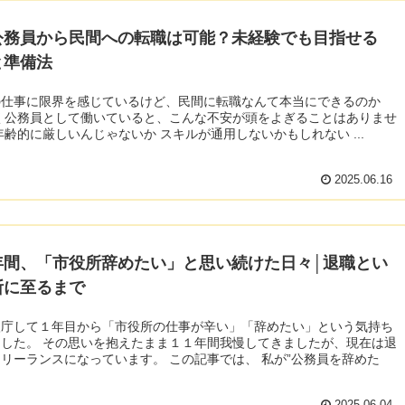
公務員から民間への転職は可能？未経験でも目指せる
と準備法
の仕事に限界を感じているけど、民間に転職なんて本当にできるのか
く公務員として働いていると、こんな不安が頭をよぎることはありませ
年齢的に厳しいんじゃないか スキルが通用しないかもしれない ...
2025.06.16
年間、「市役所辞めたい」と思い続けた日々│退職とい
断に至るまで
入庁して１年目から「市役所の仕事が辛い」「辞めたい」という気持ち
した。 その思いを抱えたまま１１年間我慢してきましたが、現在は退
リーランスになっています。 この記事では、 私が”公務員を辞めた
2025.06.04