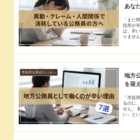
あな
「また明
役所が辛
は、辛
りません。
市役所を辞めたい人へ
地方
を迎
「市役
るのに、
せん。 
い」とい.