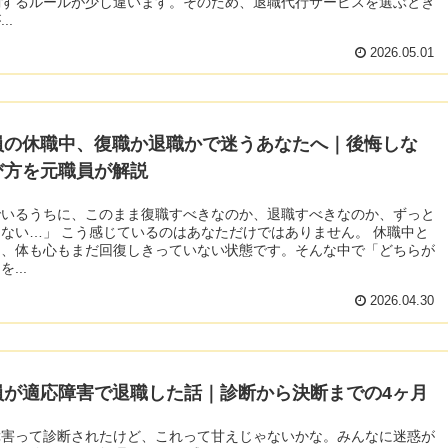
関するルールが少し違います。そのため、退職代行サービスを選ぶとき
..
2026.05.01
員の休職中、復職か退職かで迷うあなたへ｜後悔しな
び方を元職員が解説
でいるうちに、このまま復職すべきなのか、退職すべきなのか、ずっと
ない…」 こう感じているのはあなただけではありません。 休職中と
は、体も心もまだ回復しきっていない状態です。そんな中で「どちらが
...
2026.04.30
員が適応障害で退職した話｜診断から決断までの4ヶ月
障害って診断されたけど、これって甘えじゃないかな。みんなに迷惑が