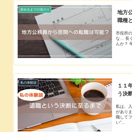
辞めるまでの道のり
地方
職種
市役所
な… 長
んか？ 
私の体験談
１１
う決
私は、
がありま
職してフ
い”...