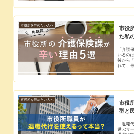
市役所を辞めたい人へ
市役
た私
「介護保
いるのは
後から
れて、最.
市役所を辞めたい人へ
市役
型と
「退職代
選ぶサー