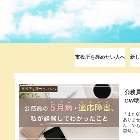
市役所を辞めたい人へ
新し
市役所を辞めたい人へ
公務
GW
「またG
ありませ
ん。でも
突然、...