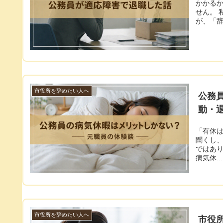
かかるか
せん。 
が、「辞め
市役所を辞めたい人へ
公務
動・
「有休
聞くし、
ではあり
病気休...
市役所を辞めたい人へ
市役