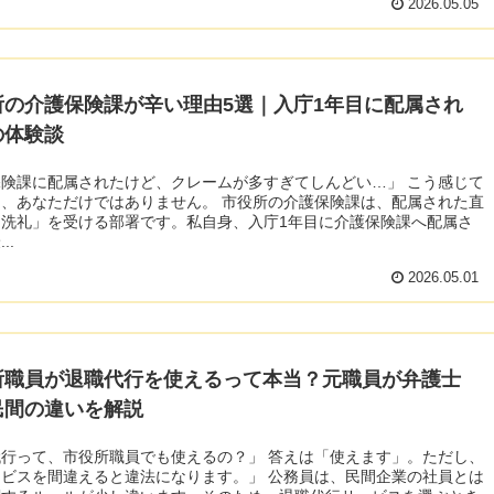
2026.05.05
所の介護保険課が辛い理由5選｜入庁1年目に配属され
の体験談
険課に配属されたけど、クレームが多すぎてしんどい…」 こう感じて
、あなただけではありません。 市役所の介護保険課は、配属された直
「洗礼」を受ける部署です。私自身、入庁1年目に介護保険課へ配属さ
..
2026.05.01
所職員が退職代行を使えるって本当？元職員が弁護士
民間の違いを解説
行って、市役所職員でも使えるの？」 答えは「使えます」。ただし、
ビスを間違えると違法になります。」 公務員は、民間企業の社員とは