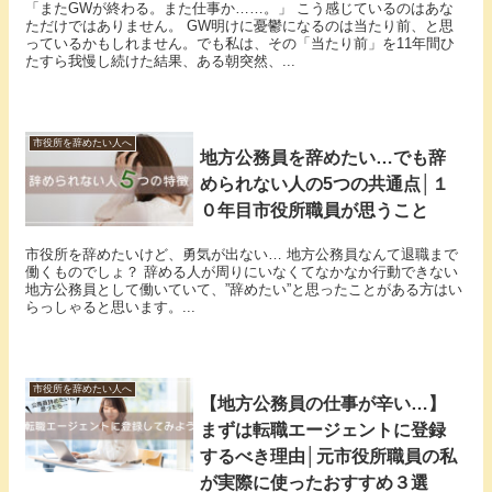
「またGWが終わる。また仕事か……。」 こう感じているのはあな
ただけではありません。 GW明けに憂鬱になるのは当たり前、と思
っているかもしれません。でも私は、その「当たり前」を11年間ひ
たすら我慢し続けた結果、ある朝突然、...
市役所を辞めたい人へ
地方公務員を辞めたい…でも辞
められない人の5つの共通点│１
０年目市役所職員が思うこと
市役所を辞めたいけど、勇気が出ない… 地方公務員なんて退職まで
働くものでしょ？ 辞める人が周りにいなくてなかなか行動できない
地方公務員として働いていて、”辞めたい”と思ったことがある方はい
らっしゃると思います。...
市役所を辞めたい人へ
【地方公務員の仕事が辛い…】
まずは転職エージェントに登録
するべき理由│元市役所職員の私
が実際に使ったおすすめ３選