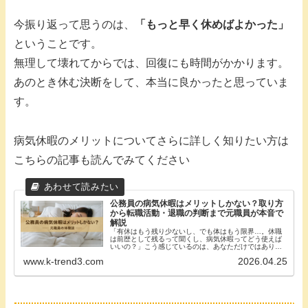
今振り返って思うのは、
「もっと早く休めばよかった」
ということです。
無理して壊れてからでは、回復にも時間がかかります。
あのとき休む決断をして、本当に良かったと思っていま
す。
病気休暇のメリットについてさらに詳しく知りたい方は
こちらの記事も読んでみてください
公務員の病気休暇はメリットしかない？取り方
から転職活動・退職の判断まで元職員が本音で
解説
「有休はもう残り少ないし、でも体はもう限界…。休職
は前歴として残るって聞くし、病気休暇ってどう使えば
いいの？」こう感じているのは、あなただけではありま
せん。私は市役所で11年間働き、適応障害と診断されて
www.k-trend3.com
2026.04.25
約4ヶ月の病気休...