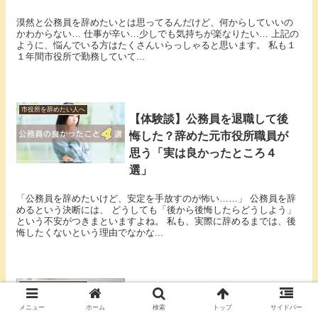
漠然と公務員を辞めたいとは思ってるんだけど、何からしていいの
かわからない… 仕事が辛い…少しでも気持ちが楽なりたい… 上記の
ように、悩んでいる方はたくさんいらっしゃると思います。 私も１
１年間市役所で勤務していて...
市役所を辞めたい人へ
【体験談】公務員を退職して後
悔した？辞めた元市役所職員が
思う「実は良かったところ４
選」
「公務員を辞めたいけど、安定を手放すのが怖い……」 公務員を辞
めるという決断には、 どうしても「後から後悔したらどうしよう」
という不安がつきまといますよね。 私も、実際に辞めるまでは、後
悔したくないという理由でなかな...
市役所を辞めたい人へ
公務員の病気休暇はメリットし
メニュー
ホーム
検索
トップ
サイドバー
かない？取り方から転職活動・